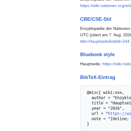
https://wiki.nationen.org/w
CBE/CSE-Stil
Enzyklopädie der Nationen-
UTC [zitiert am 7. Aug. 202
title=Hauptseite&oldid=244
.
Bluebook style
Hauptseite,
https://wiki.na
BibTeX-Eintrag
 @misc{ wiki:xxx,

   author = "Enzyklopädie der Nationen",

   title = "Hauptseite --- Enzyklopädie der Nationen{,} ",

   year = "2026",

   url = "
https://w
   note = "[Online; abgerufen am 7. August 2026]"
