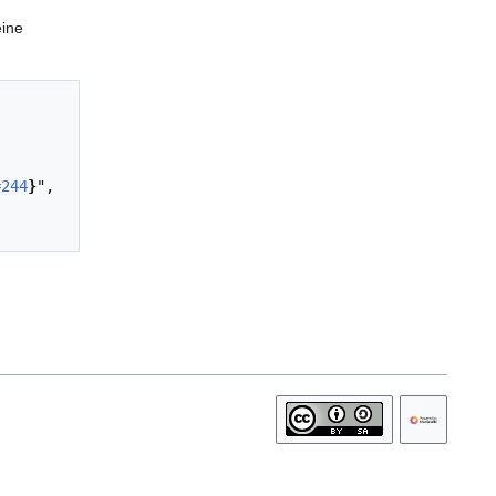
eine
=244
}
",
