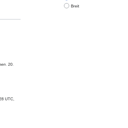
Breit
nen
. 20.
:28 UTC,
]