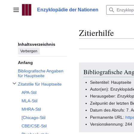
Zum
Inhalt
Enzyklopädie der Nationen
Hauptmenü
springen
Zitierhilfe
Inhaltsverzeichnis
Verbergen
Anfang
Bibliografische Ang
Bibliografische Angaben
für Hauptseite
Seitentitel: Hauptseite
Zitatstile für Hauptseite
Unterabschnitt Zitatstile für Hauptseite umschalten
Autor(en): Enzyklopädi
APA-Stil
Herausgeber:
Enzyklop
MLA-Stil
Zeitpunkt der letzten 
MHRA-Stil
Datum des Abrufs: 7. 
Permanente URL:
http
[Chicago-Stil
Versionskennung: 244
CBE/CSE-Stil