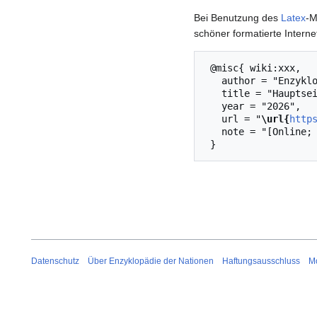
Bei Benutzung des
Latex
-M
schöner formatierte Inter
 @misc{ wiki:xxx,

   author = "Enzyklopädie der Nationen",

   title = "Hauptseite --- Enzyklopädie der Nationen{,} ",

   year = "2026",

   url = "
\url{
http
   note = "[Online; abgerufen am 7. August 2026]"

Datenschutz
Über Enzyklopädie der Nationen
Haftungsausschluss
Mo